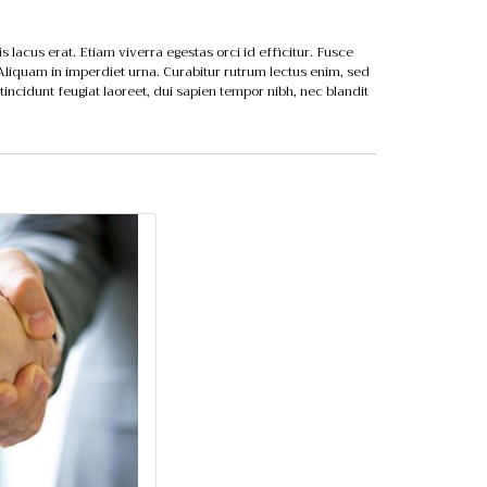
acus erat. Etiam viverra egestas orci id efficitur. Fusce
 Aliquam in imperdiet urna. Curabitur rutrum lectus enim, sed
t tincidunt feugiat laoreet, dui sapien tempor nibh, nec blandit