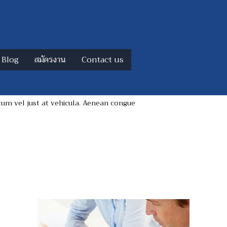
Blog
สมัครงาน
Contact us
m vel just at vehicula. Aenean congue
 vel just at vehicula.