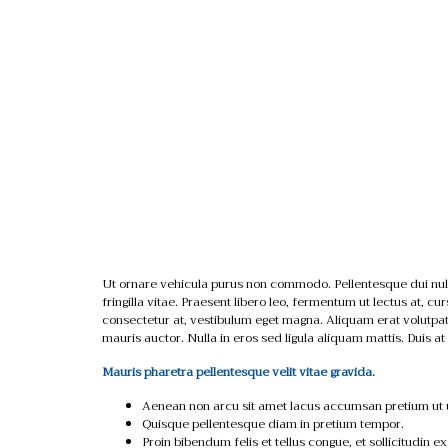
Ut ornare vehicula purus non commodo. Pellentesque dui nulla,
fringilla vitae. Praesent libero leo, fermentum ut lectus at, 
consectetur at, vestibulum eget magna. Aliquam erat volutpat.
mauris auctor. Nulla in eros sed ligula aliquam mattis. Duis at 
Mauris pharetra pellentesque velit vitae gravida.
Aenean non arcu sit amet lacus accumsan pretium ut u
Quisque pellentesque diam in pretium tempor.
Proin bibendum felis et tellus congue, et sollicitudin ex