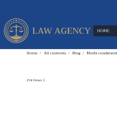
HOME
Home
All contents
Blog
Morbi condimentu
Morbi condimentum
254 Views
|