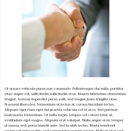
Ut ornare vehicula purus non commodo. Pellentesque dui nulla, porttitor
vitae augue vel, sollicitudin sollicitudin eros. Mauris bibendum elementum
feugiat. Aenean imperdiet purus velit, sed feugiat justo fringilla vitae.
Praesent libero leo, fermentum ut lectus at, cursus tincidunt lectus.
Aliquam eget risus eget dui gravida vehicula vel id arcu. Sed pulvinar
malesuada fermentum. Ut nulla turpis, tempus vel consectetur at,
vestibulum eget magna. Aliquam erat volutpat. Nulla augue eros, tempor
ut massa sed, porta blandit ante. Sed in nibh lectus. Morbi hendrerit
sapien vel enim mattis, sed consectetur mauris auctor. Nulla in eros sed