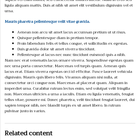
ligula aliquam mattis. Duis at nibh sit amet elit vestibulum dignissim vel et
urna.
Mauris pharetra pellentesque velit vitae gravida.
Aenean non arcu sit amet lacus accumsan pretium ut ut risus.
Quisque pellentesque diam in pretium tempor.
Proin bibendum felis et tellus congue, et sollicitudin ex egestas.
Duis gravida dolor sit amet viverra tincidunt.
Pellentesque at lacus nec nunc tincidunt euismod quis a nibh.
Nam nec erat venenatis lacus ornare viverra. Suspendisse egestas quam
nec urna porta consectetur. Maecenas vel turpis quam. Aenean quis
lacus erat. Etiam viverra egestas orci id efficitur. Fusce laoreet vehicula
dignissim. Mauris quis libero felis. Vivamus aliquam nisi nulla, at
consectetur orci congue non. Maecenas at placerat quam. Aliquam in
imperdiet urna. Curabitur rutrum lectus enim, sed volutpat velit fringilla
non. Maecenas ultricies a urna a iaculis. Etiam eu ligula venenatis, feugiat
tellus vitae, posuere mi. Donec pharetra, velit tincidunt feugiat laoreet, dui
sapien tempor nibh, nec blandit turpis ex sit amet libero. In rutrum
pulvinar justo in varius.
Related content